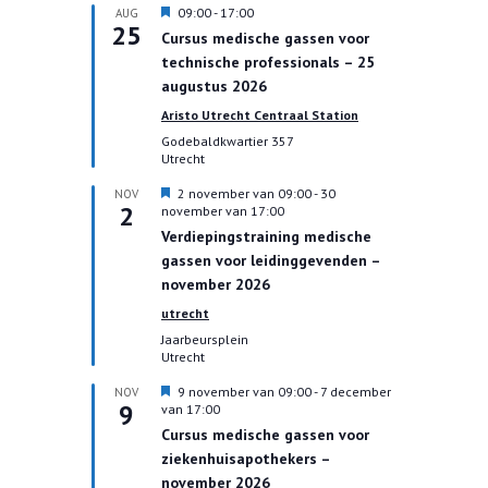
U
09:00
-
17:00
AUG
25
i
Cursus medische gassen voor
t
technische professionals – 25
g
e
augustus 2026
l
Aristo Utrecht Centraal Station
i
c
Godebaldkwartier 357
h
Utrecht
t
U
2 november van 09:00
-
30
NOV
2
i
november van 17:00
t
Verdiepingstraining medische
g
gassen voor leidinggevenden –
e
l
november 2026
i
utrecht
c
h
Jaarbeursplein
t
Utrecht
U
9 november van 09:00
-
7 december
NOV
9
i
van 17:00
t
Cursus medische gassen voor
g
ziekenhuisapothekers –
e
l
november 2026