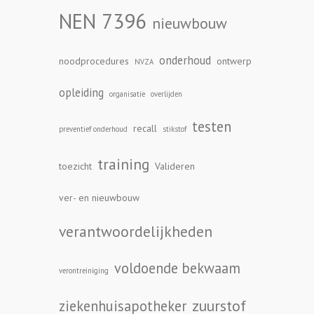
NEN 7396
nieuwbouw
onderhoud
noodprocedures
ontwerp
NVZA
opleiding
organisatie
overlijden
testen
recall
preventief onderhoud
stikstof
training
toezicht
Valideren
ver- en nieuwbouw
verantwoordelijkheden
voldoende bekwaam
verontreiniging
zuurstof
ziekenhuisapotheker