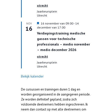
i
utrecht
c
h
Jaarbeursplein
t
Utrecht
U
16 november van 09:00
-
14
NOV
16
i
december van 17:00
t
Verdiepingstraining medische
g
gassen voor technische
e
l
professionals – medio november
i
– medio december 2026
c
h
utrecht
t
Jaarbeursplein
Utrecht
Bekijk kalender
De cursussen en trainingen duren 1 dag en
worden georganiseerd in de aangegeven periode.
Ze worden definitief gepland, zodra zich
voldoende deelnemers hebben ingeschreven. Ik
neem dan contact op met alle deelnemers om