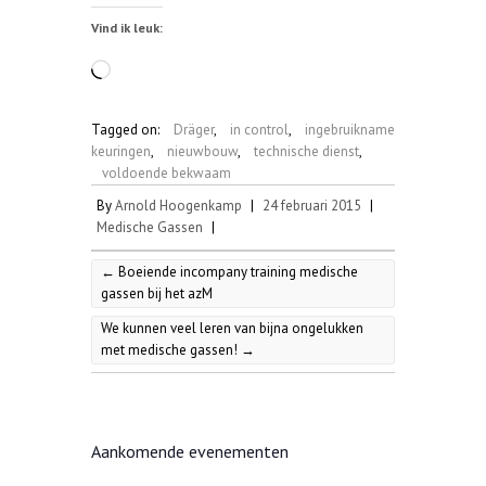
Vind ik leuk:
Aan
het
laden...
Tagged on:
Dräger
,
in control
,
ingebruikname
keuringen
,
nieuwbouw
,
technische dienst
,
voldoende bekwaam
By
Arnold Hoogenkamp
|
24 februari 2015
|
Medische Gassen
|
←
Boeiende incompany training medische
gassen bij het azM
We kunnen veel leren van bijna ongelukken
met medische gassen!
→
Aankomende evenementen