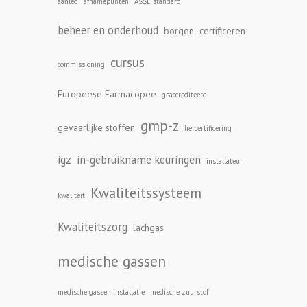
aanleg
afnamepunten
ASSE standard
beheer en onderhoud
borgen
certificeren
cursus
commissioning
Europeese Farmacopee
geaccrediteerd
gmp-z
gevaarlijke stoffen
hercertificering
igz
in-gebruikname keuringen
installateur
Kwaliteitssysteem
kwaliteit
Kwaliteitszorg
lachgas
medische gassen
medische gassen installatie
medische zuurstof