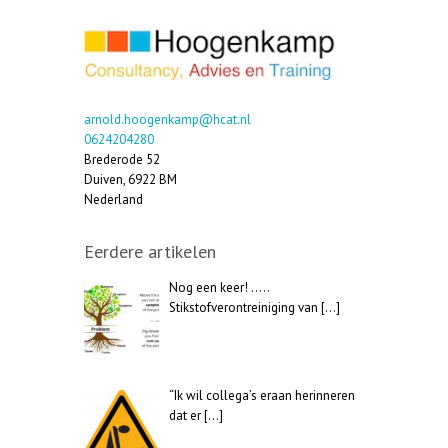
arnold.hoogenkamp@hcat.nl
0624204280
Brederode 52
Duiven
,
6922 BM
Nederland
Eerdere artikelen
Nog een keer! …..
Stikstofverontreiniging van
[…]
“Ik wil collega’s eraan herinneren
dat er
[…]