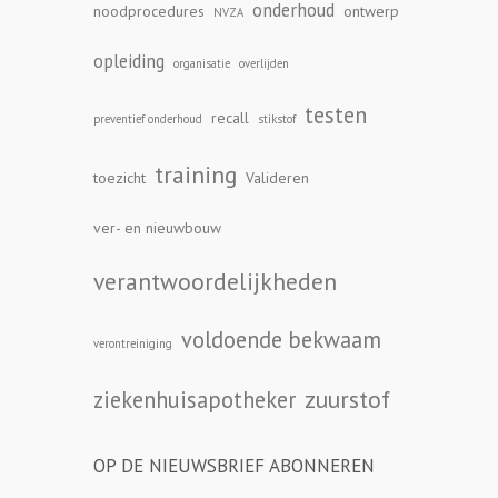
onderhoud
noodprocedures
ontwerp
NVZA
opleiding
organisatie
overlijden
testen
recall
preventief onderhoud
stikstof
training
toezicht
Valideren
ver- en nieuwbouw
verantwoordelijkheden
voldoende bekwaam
verontreiniging
zuurstof
ziekenhuisapotheker
OP DE NIEUWSBRIEF ABONNEREN