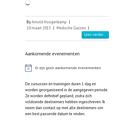
Aan
het
laden...
By
Arnold Hoogenkamp
|
10 maart 2015
|
Medische Gassen
|
Lees verder...
Aankomende evenementen
Er zijn geen aankomende evenementen.
B
e
r
De cursussen en trainingen duren 1 dag en
i
c
worden georganiseerd in de aangegeven periode.
h
Ze worden definitief gepland, zodra zich
t
voldoende deelnemers hebben ingeschreven. Ik
neem dan contact op met alle deelnemers om
een best passende datum te vinden.