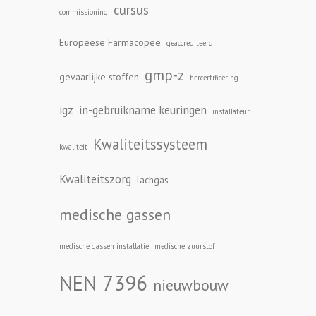
cursus
commissioning
Europeese Farmacopee
geaccrediteerd
gmp-z
gevaarlijke stoffen
hercertificering
igz
in-gebruikname keuringen
installateur
Kwaliteitssysteem
kwaliteit
Kwaliteitszorg
lachgas
medische gassen
medische gassen installatie
medische zuurstof
NEN 7396
nieuwbouw