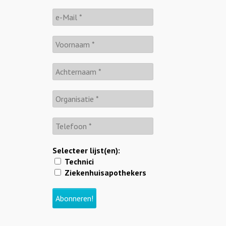
Selecteer lijst(en):
Technici
Ziekenhuisapothekers