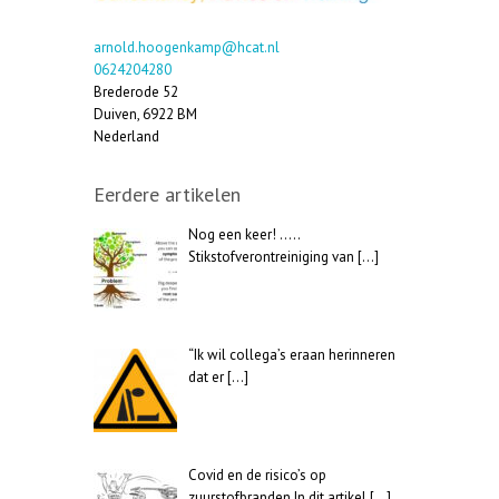
arnold.hoogenkamp@hcat.nl
0624204280
Brederode 52
Duiven
,
6922 BM
Nederland
Eerdere artikelen
Nog een keer! …..
Stikstofverontreiniging van
[…]
“Ik wil collega’s eraan herinneren
dat er
[…]
Covid en de risico’s op
zuurstofbranden In dit artikel
[…]