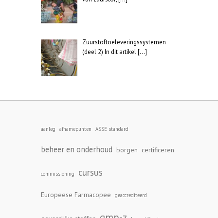
Zuurstoftoeleveringssystemen
(deel 2) In dit artikel
[…]
aanleg
afnamepunten
ASSE standard
beheer en onderhoud
borgen
certificeren
cursus
commissioning
Europeese Farmacopee
geaccrediteerd
gmp-z