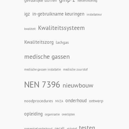
gevaarlijke stoffen
hercertificering
igz
in-gebruikname keuringen
installateur
Kwaliteitssysteem
kwaliteit
Kwaliteitszorg
lachgas
medische gassen
medische gassen installatie
medische zuurstof
NEN 7396
nieuwbouw
onderhoud
noodprocedures
ontwerp
NVZA
opleiding
organisatie
overlijden
testen
recall
preventief onderhoud
stikstof