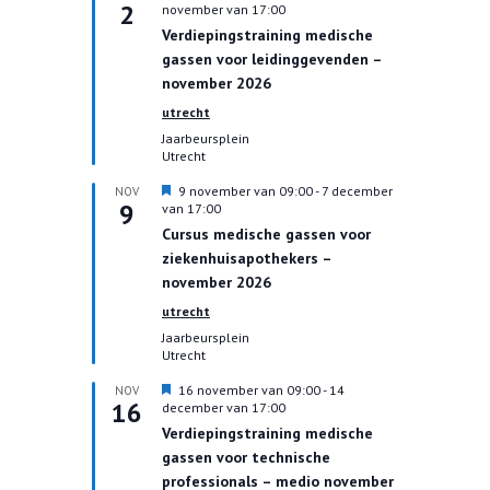
2
i
november van 17:00
t
Verdiepingstraining medische
g
gassen voor leidinggevenden –
e
l
november 2026
i
utrecht
c
h
Jaarbeursplein
t
Utrecht
U
9 november van 09:00
-
7 december
NOV
9
i
van 17:00
t
Cursus medische gassen voor
g
ziekenhuisapothekers –
e
l
november 2026
i
utrecht
c
h
Jaarbeursplein
t
Utrecht
U
16 november van 09:00
-
14
NOV
16
i
december van 17:00
t
Verdiepingstraining medische
g
gassen voor technische
e
l
professionals – medio november