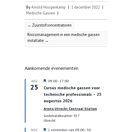
By
Arnold Hoogenkamp
|
1 december 2022
|
Medische Gassen
|
←
Zuurstofconcentratoren
Risicomanagement in een medische gassen
installatie
→
Aankomende evenementen
U
09:00
-
17:00
AUG
25
i
Cursus medische gassen voor
t
technische professionals – 25
g
e
augustus 2026
l
Aristo Utrecht Centraal Station
i
c
Godebaldkwartier 357
h
Utrecht
t
U
2 november van 09:00
-
30
NOV