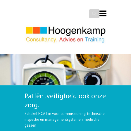
Search
Patiëntveiligheid ook onze
zorg.
Schakel HCAT in voor commissioning, technische
inspectie en managementsystemen medische
gassen