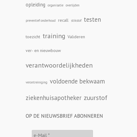
opleiding
organisatie
overlijden
testen
recall
preventief onderhoud
stikstof
training
toezicht
Valideren
ver- en nieuwbouw
verantwoordelijkheden
voldoende bekwaam
verontreiniging
zuurstof
ziekenhuisapotheker
OP DE NIEUWSBRIEF ABONNEREN