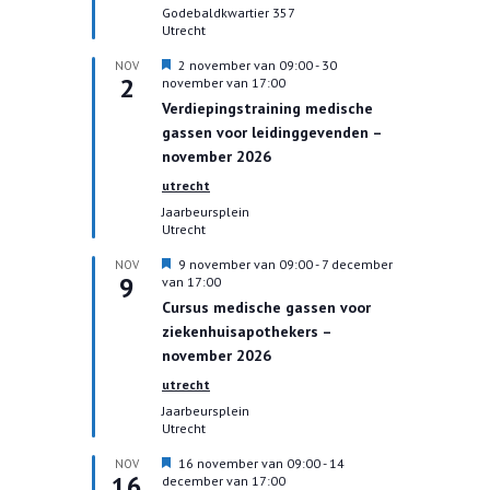
c
Godebaldkwartier 357
h
Utrecht
t
U
2 november van 09:00
-
30
NOV
2
i
november van 17:00
t
Verdiepingstraining medische
g
gassen voor leidinggevenden –
e
l
november 2026
i
utrecht
c
h
Jaarbeursplein
t
Utrecht
U
9 november van 09:00
-
7 december
NOV
9
i
van 17:00
t
Cursus medische gassen voor
g
ziekenhuisapothekers –
e
l
november 2026
i
utrecht
c
h
Jaarbeursplein
t
Utrecht
U
16 november van 09:00
-
14
NOV
16
i
december van 17:00