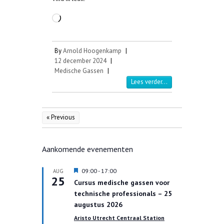
Aan
het
laden...
By
Arnold Hoogenkamp
|
12 december 2024
|
Medische Gassen
|
Lees verder...
« Previous
Aankomende evenementen
U
09:00
-
17:00
AUG
25
i
Cursus medische gassen voor
t
technische professionals – 25
g
e
augustus 2026
l
Aristo Utrecht Centraal Station
i