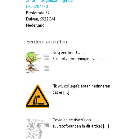
arnold.hoogenkamp@hcat.nl
0624204280
Brederode 52
Duiven
,
6922 BM
Nederland
Eerdere artikelen
Nog een keer! …..
Stikstofverontreiniging van
[…]
“Ik wil collega’s eraan herinneren
dat er
[…]
Covid en de risico’s op
zuurstofbranden In dit artikel
[…]