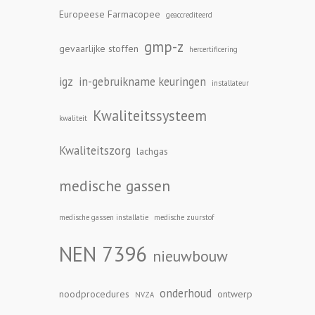
Europeese Farmacopee
geaccrediteerd
gmp-z
gevaarlijke stoffen
hercertificering
igz
in-gebruikname keuringen
installateur
Kwaliteitssysteem
kwaliteit
Kwaliteitszorg
lachgas
medische gassen
medische gassen installatie
medische zuurstof
NEN 7396
nieuwbouw
onderhoud
noodprocedures
ontwerp
NVZA