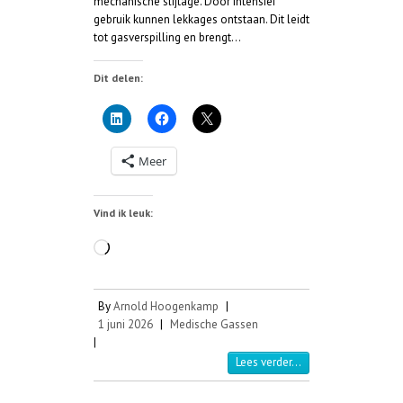
mechanische slijtage. Door intensief
gebruik kunnen lekkages ontstaan. Dit leidt
tot gasverspilling en brengt…
Dit delen:
Meer
Vind ik leuk:
Aan
het
laden...
By
Arnold Hoogenkamp
|
1 juni 2026
|
Medische Gassen
|
Lees verder...