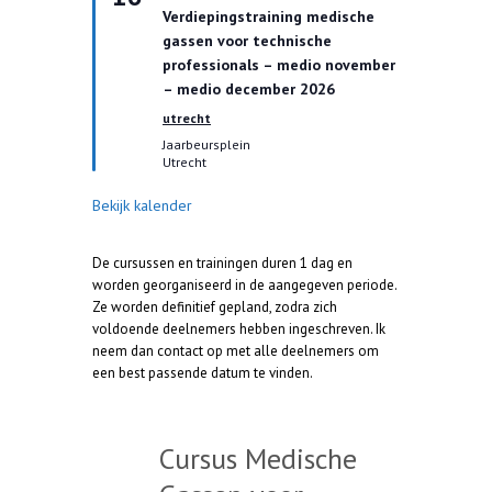
t
Verdiepingstraining medische
g
gassen voor technische
e
l
professionals – medio november
i
– medio december 2026
c
h
utrecht
t
Jaarbeursplein
Utrecht
Bekijk kalender
De cursussen en trainingen duren 1 dag en
worden georganiseerd in de aangegeven periode.
Ze worden definitief gepland, zodra zich
voldoende deelnemers hebben ingeschreven. Ik
neem dan contact op met alle deelnemers om
een best passende datum te vinden.
Cursus Medische