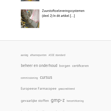
Zuurstoftoeleveringssystemen
(deel 2) In dit artikel
[…]
aanleg
afnamepunten
ASSE standard
beheer en onderhoud
borgen
certificeren
cursus
commissioning
Europeese Farmacopee
geaccrediteerd
gmp-z
gevaarlijke stoffen
hercertificering