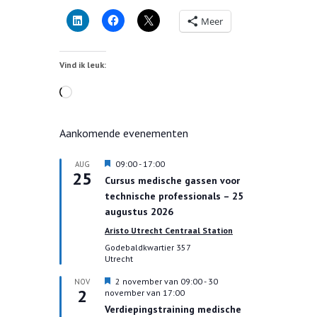
Meer
Vind ik leuk:
Aan
het
laden...
Aankomende evenementen
U
09:00
-
17:00
AUG
25
i
Cursus medische gassen voor
t
technische professionals – 25
g
e
augustus 2026
l
Aristo Utrecht Centraal Station
i
c
Godebaldkwartier 357
h
Utrecht
t
U
2 november van 09:00
-
30
NOV
2
i
november van 17:00
t
Verdiepingstraining medische
g