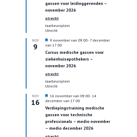
gassen voor leidinggevenden –
e
l
november 2026
i
utrecht
c
h
Jaarbeursplein
t
Utrecht
U
9 november van 09:00
-
7 december
NOV
9
i
van 17:00
t
Cursus medische gassen voor
g
ziekenhuisapothekers –
e
l
november 2026
i
utrecht
c
h
Jaarbeursplein
t
Utrecht
U
16 november van 09:00
-
14
NOV
16
i
december van 17:00
t
Verdiepingstraining medische
g
gassen voor technische
e
l
professionals – medio november
i
– medio december 2026
c
h
utrecht