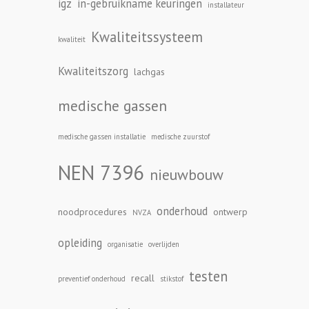
igz
in-gebruikname keuringen
installateur
Kwaliteitssysteem
kwaliteit
Kwaliteitszorg
lachgas
medische gassen
medische gassen installatie
medische zuurstof
NEN 7396
nieuwbouw
onderhoud
noodprocedures
ontwerp
NVZA
opleiding
organisatie
overlijden
testen
recall
preventief onderhoud
stikstof