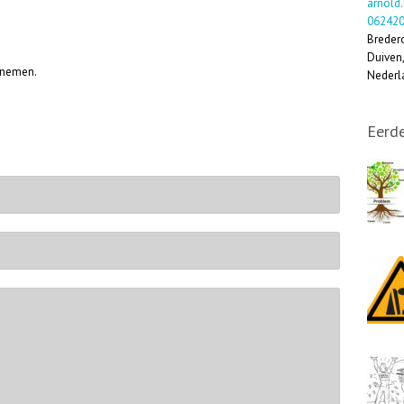
arnold
06242
Breder
Duiven
nemen.
Nederl
Eerde