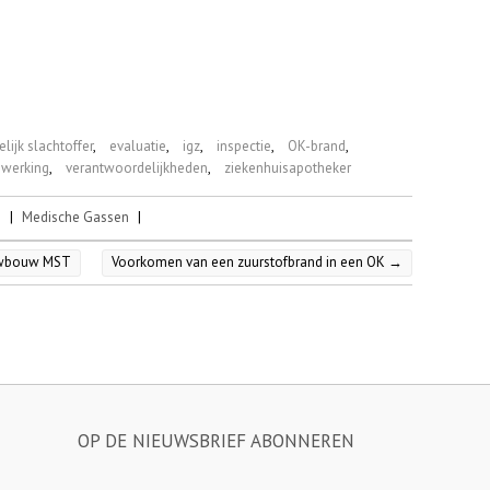
lijk slachtoffer
,
evaluatie
,
igz
,
inspectie
,
OK-brand
,
werking
,
verantwoordelijkheden
,
ziekenhuisapotheker
5
|
Medische Gassen
|
euwbouw MST
Voorkomen van een zuurstofbrand in een OK
→
OP DE NIEUWSBRIEF ABONNEREN