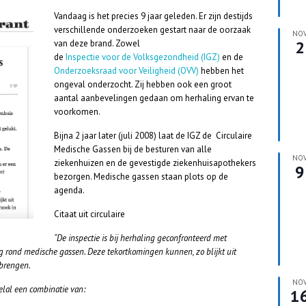
Vandaag is het precies 9 jaar geleden. Er zijn destijds
verschillende onderzoeken gestart naar de oorzaak
NO
2
van deze brand. Zowel
de
Inspectie voor de Volksgezondheid (IGZ)
en de
Onderzoeksraad voor Veiligheid (OVV)
hebben het
ongeval onderzocht. Zij hebben ook een groot
aantal aanbevelingen gedaan om herhaling ervan te
voorkomen.
Bijna 2 jaar later (juli 2008) laat de IGZ de Circulaire
Medische Gassen bij de besturen van alle
NO
ziekenhuizen en de gevestigde ziekenhuisapothekers
9
bezorgen. Medische gassen staan plots op de
agenda.
Citaat uit circulaire
“De inspectie is bij herhaling geconfronteerd met
ng rond medische gassen. Deze tekortkomingen kunnen, zo blijkt uit
 brengen.
NO
eelal een combinatie van:
1