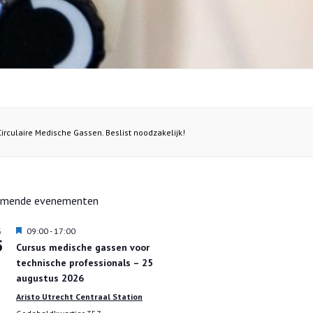
Circulaire Medische Gassen. Beslist noodzakelijk!
omende evenementen
U
09:00
-
17:00
G
5
i
Cursus medische gassen voor
t
technische professionals – 25
g
e
augustus 2026
l
Aristo Utrecht Centraal Station
i
c