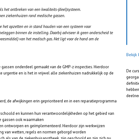
ls het ontbreken van een kwaliteits-(deel)systeem.
nnen ziekenhuizen rond medische gassen.
or het opzetten en in stand houden van een systeem voor
beleggen binnen de instelling. Daarbij adviseer ik geen onderscheid te
eesmiddel) van het medisch gas. Het ligt voor de hand om de
Bekijk
he gassen onderdeel gemaakt van de GMP-z inspecties. Hierdoor
De cur
rgentie en is het in vrijwel alle ziekenhuizen nadrukkelijk op de
georga
definit
hebben
deelne
eerd, de afwijkingen erin geprioriteerd en in een reparatieprogramma
eschoold en kunnen hun verantwoordelijkheden op het gebied van
che gassen ook waarmaken
sen ontworpen en geïmplementeerd. Hierdoor zijn werkwijzen
g van wetten, regels en normen geborgd worden
h als van de ziekenhuisapotheek, zijn geschoold en zijn zich nu