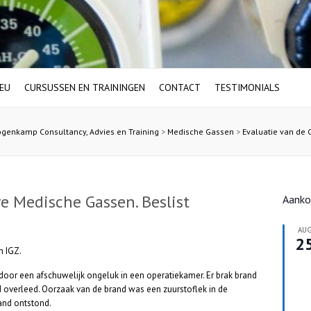
IEU
CURSUSSEN EN TRAININGEN
CONTACT
TESTIMONIALS
genkamp Consultancy, Advies en Training
>
Medische Gassen
>
Evaluatie van de 
re Medische Gassen. Beslist
Aank
AU
2
n IGZ.
or een afschuwelijk ongeluk in een operatiekamer. Er brak brand
d overleed. Oorzaak van de brand was een zuurstoflek in de
and ontstond.