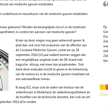
erhoud van medische gassen installaties
en onderhoud en nieuwbouw van de medische gassen installaties
Op 
 meer gebeuren? Worden de belangrijkste risico’s in de medische
Gas
isapothekers in control ten aanzien van medische gassen?
Onz
Ik kan op deze vragen nog geen antwoord geven. Ik
Zie
pleit dan ook voor het evalueren van de effecten van
war
de Circulaire Medische Gassen, zodat we op 28
zie
september 2016 (10 jaar nadien) kunnen zeggen dat
Zie
een vergelijkbaar ongeluk zoals de OK-brand met
Apo
tragische afloop, niet meer kan plaatsvinden. Ook
dient deze evaluatie inzicht te geven in de beheersing
van de restrisico’s in de medische gassen installatie tot
een aanvaardbaar niveau.
Ik daag IGZ, maar ook de raden van bestuur van de
ziekenhuizen in Nederland, de ziekenhuisapothekers en
de hoofden van de technische diensten, dan ook uit om
eptember 2016 af te ronden.