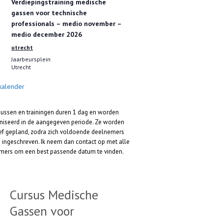
Verdiepingstraining medische
g
gassen voor technische
e
l
professionals – medio november –
i
medio december 2026
c
h
utrecht
t
Jaarbeursplein
Utrecht
 kalender
sussen en trainingen duren 1 dag en worden
niseerd in de aangegeven periode. Ze worden
ief gepland, zodra zich voldoende deelnemers
 ingeschreven. Ik neem dan contact op met alle
mers om een best passende datum te vinden.
Cursus Medische
Gassen voor