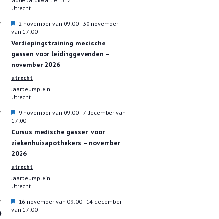
Godebaldkwartier 357
h
Utrecht
t
U
2 november van 09:00
-
30 november
V
i
van 17:00
t
Verdiepingstraining medische
g
gassen voor leidinggevenden –
e
l
november 2026
i
utrecht
c
h
Jaarbeursplein
t
Utrecht
U
9 november van 09:00
-
7 december van
V
i
17:00
t
Cursus medische gassen voor
g
ziekenhuisapothekers – november
e
l
2026
i
utrecht
c
h
Jaarbeursplein
t
Utrecht
U
16 november van 09:00
-
14 december
V
6
i
van 17:00
t