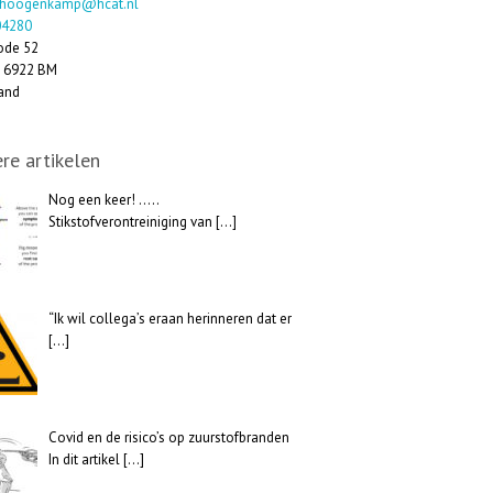
.hoogenkamp@hcat.nl
04280
ode 52
,
6922 BM
and
re artikelen
Nog een keer! …..
Stikstofverontreiniging van
[…]
“Ik wil collega’s eraan herinneren dat er
[…]
Covid en de risico’s op zuurstofbranden
In dit artikel
[…]