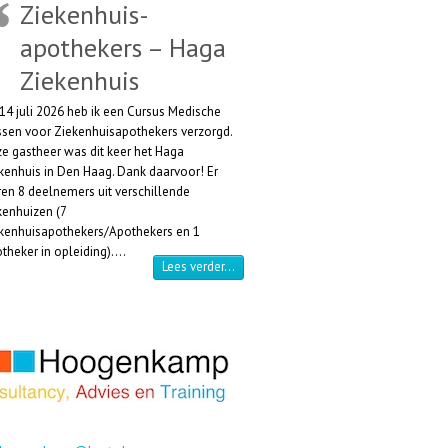
Ziekenhuis-
apothekers – Haga
Ziekenhuis
14 juli 2026 heb ik een Cursus Medische
sen voor Ziekenhuisapothekers verzorgd.
e gastheer was dit keer het Haga
kenhuis in Den Haag. Dank daarvoor! Er
en 8 deelnemers uit verschillende
kenhuizen (7
kenhuisapothekers/Apothekers en 1
theker in opleiding).…
“Cursus Medische Gassen voor Zieken
Lees verder…