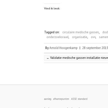
Vind ik leuk:
Tagged on:
circulaire medische gassen
,
dode
onderzoeksraad
,
organisatie
,
ovv
,
samen
By
Arnold Hoogenkamp
|
28 september 201
←
Validatie medische gassen installatie ni
aanleg
afnamepunten
ASSE standard