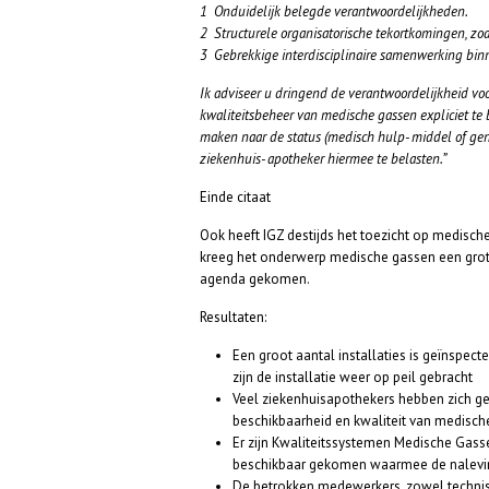
1 Onduidelijk belegde verantwoordelijkheden.
2 Structurele organisatorische tekortkomingen, zoa
3 Gebrekkige interdisciplinaire samenwerking bi
Ik adviseer u dringend de verantwoordelijkheid vo
kwaliteitsbeheer van medische gassen expliciet te 
maken naar de status (medisch hulp- middel of gen
ziekenhuis- apotheker hiermee te belasten.”
Einde citaat
Ook heeft IGZ destijds het toezicht op medisc
kreeg het onderwerp medische gassen een grote u
agenda gekomen.
Resultaten:
Een groot aantal installaties is geïnspect
zijn de installatie weer op peil gebracht
Veel ziekenhuisapothekers hebben zich g
beschikbaarheid en kwaliteit van medis
Er zijn Kwaliteitssystemen Medische Gas
beschikbaar gekomen waarmee de nalevin
De betrokken medewerkers, zowel technisc