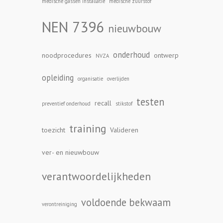
medische gassen installatie
medische zuurstof
NEN 7396
nieuwbouw
onderhoud
noodprocedures
ontwerp
NVZA
opleiding
organisatie
overlijden
testen
recall
preventief onderhoud
stikstof
training
toezicht
Valideren
ver- en nieuwbouw
verantwoordelijkheden
voldoende bekwaam
verontreiniging