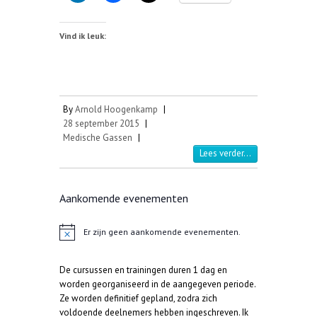
Vind ik leuk:
By
Arnold Hoogenkamp
|
28 september 2015
|
Medische Gassen
|
Lees verder...
Aankomende evenementen
Er zijn geen aankomende evenementen.
B
e
r
De cursussen en trainingen duren 1 dag en
i
c
worden georganiseerd in de aangegeven periode.
h
Ze worden definitief gepland, zodra zich
t
voldoende deelnemers hebben ingeschreven. Ik