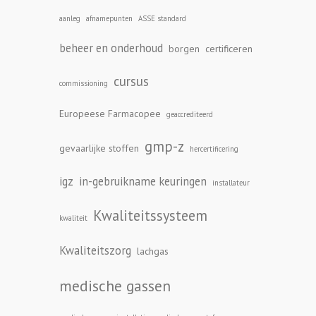
aanleg
afnamepunten
ASSE standard
beheer en onderhoud
borgen
certificeren
cursus
commissioning
Europeese Farmacopee
geaccrediteerd
gmp-z
gevaarlijke stoffen
hercertificering
igz
in-gebruikname keuringen
installateur
Kwaliteitssysteem
kwaliteit
Kwaliteitszorg
lachgas
medische gassen