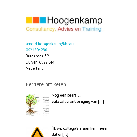
arnold.hoogenkamp@hcat.nl
0624204280
Brederode 52
Duiven
,
6922 BM
Nederland
Eerdere artikelen
Nog een keer! …..
Stikstofverontreiniging van
[…]
“Ik wil collega’s eraan herinneren
dat er
[…]