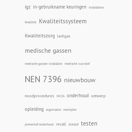
igz
in-gebruikname keuringen
installateur
Kwaliteitssysteem
kwaliteit
Kwaliteitszorg
lachgas
medische gassen
medische gassen installatie
medische zuurstof
NEN 7396
nieuwbouw
onderhoud
noodprocedures
ontwerp
NVZA
opleiding
organisatie
overlijden
testen
recall
preventief onderhoud
stikstof