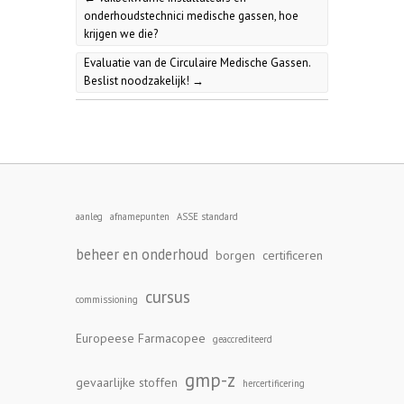
onderhoudstechnici medische gassen, hoe
krijgen we die?
Evaluatie van de Circulaire Medische Gassen.
Beslist noodzakelijk!
→
aanleg
afnamepunten
ASSE standard
beheer en onderhoud
borgen
certificeren
cursus
commissioning
Europeese Farmacopee
geaccrediteerd
gmp-z
gevaarlijke stoffen
hercertificering