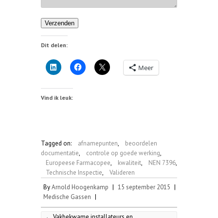
Verzenden
Dit delen:
Meer
Vind ik leuk:
Tagged on:
afnamepunten
,
beoordelen
documentatie
,
controle op goede werking
,
Europeese Farmacopee
,
kwaliteit
,
NEN 7396
,
Technische Inspectie
,
Valideren
By
Arnold Hoogenkamp
|
15 september 2015
|
Medische Gassen
|
←
Vakbekwame installateurs en