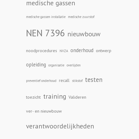
medische gassen
medische gassen installatie
medische zuurstof
NEN 7396
nieuwbouw
onderhoud
noodprocedures
ontwerp
NVZA
opleiding
organisatie
overlijden
testen
recall
preventief onderhoud
stikstof
training
toezicht
Valideren
ver- en nieuwbouw
verantwoordelijkheden