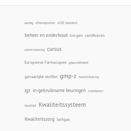
aanleg
afnamepunten
ASSE standard
beheer en onderhoud
borgen
certificeren
cursus
commissioning
Europeese Farmacopee
geaccrediteerd
gmp-z
gevaarlijke stoffen
hercertificering
igz
in-gebruikname keuringen
installateur
Kwaliteitssysteem
kwaliteit
Kwaliteitszorg
lachgas