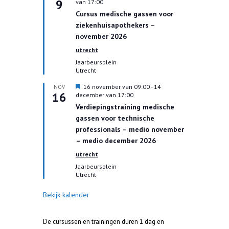
9
i
van 17:00
t
Cursus medische gassen voor
g
ziekenhuisapothekers –
e
l
november 2026
i
utrecht
c
h
Jaarbeursplein
t
Utrecht
U
16 november van 09:00
-
14
NOV
16
i
december van 17:00
t
Verdiepingstraining medische
g
gassen voor technische
e
l
professionals – medio november
i
– medio december 2026
c
h
utrecht
t
Jaarbeursplein
Utrecht
Bekijk kalender
De cursussen en trainingen duren 1 dag en