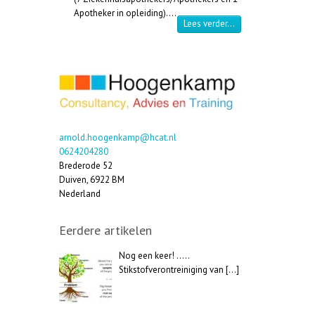
Apotheker in opleiding).…
“Cursus Medische Ga
Lees verder…
arnold.hoogenkamp@hcat.nl
0624204280
Brederode 52
Duiven
,
6922 BM
Nederland
Eerdere artikelen
Nog een keer! …..
Stikstofverontreiniging van
[…]