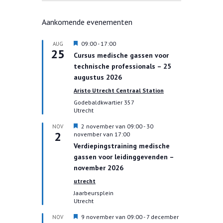
Aankomende evenementen
U
09:00
-
17:00
AUG
25
i
Cursus medische gassen voor
t
technische professionals – 25
g
e
augustus 2026
l
Aristo Utrecht Centraal Station
i
c
Godebaldkwartier 357
h
Utrecht
t
U
2 november van 09:00
-
30
NOV
2
i
november van 17:00
t
Verdiepingstraining medische
g
gassen voor leidinggevenden –
e
l
november 2026
i
utrecht
c
h
Jaarbeursplein
t
Utrecht
U
9 november van 09:00
-
7 december
NOV