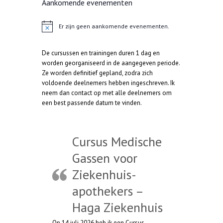
Aankomende evenementen
Er zijn geen aankomende evenementen.
B
e
r
De cursussen en trainingen duren 1 dag en
i
c
worden georganiseerd in de aangegeven periode.
h
Ze worden definitief gepland, zodra zich
t
voldoende deelnemers hebben ingeschreven. Ik
neem dan contact op met alle deelnemers om
een best passende datum te vinden.
Cursus Medische
Gassen voor
Ziekenhuis-
apothekers –
Haga Ziekenhuis
Op 14 juli 2026 heb ik een Cursus