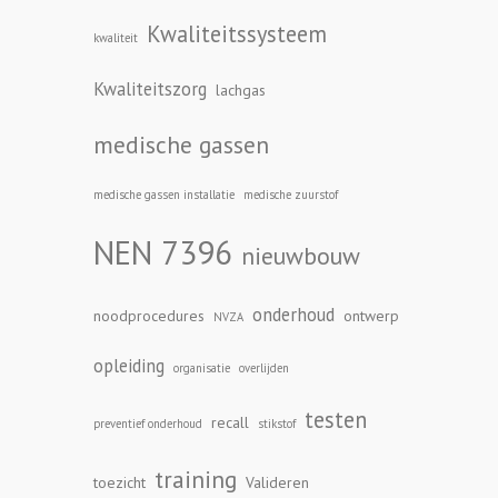
Kwaliteitssysteem
kwaliteit
Kwaliteitszorg
lachgas
medische gassen
medische gassen installatie
medische zuurstof
NEN 7396
nieuwbouw
onderhoud
noodprocedures
ontwerp
NVZA
opleiding
organisatie
overlijden
testen
recall
preventief onderhoud
stikstof
training
toezicht
Valideren