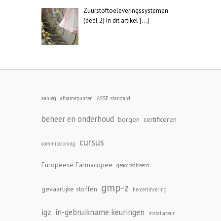
Zuurstoftoeleveringssystemen
(deel 2) In dit artikel
[…]
aanleg
afnamepunten
ASSE standard
beheer en onderhoud
borgen
certificeren
cursus
commissioning
Europeese Farmacopee
geaccrediteerd
gmp-z
gevaarlijke stoffen
hercertificering
igz
in-gebruikname keuringen
installateur