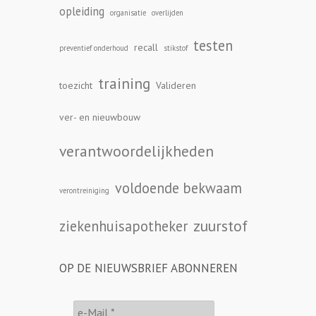
opleiding
organisatie
overlijden
testen
recall
preventief onderhoud
stikstof
training
toezicht
Valideren
ver- en nieuwbouw
verantwoordelijkheden
voldoende bekwaam
verontreiniging
zuurstof
ziekenhuisapotheker
OP DE NIEUWSBRIEF ABONNEREN