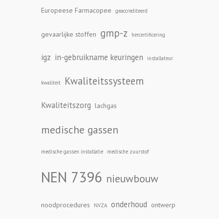
Europeese Farmacopee
geaccrediteerd
gmp-z
gevaarlijke stoffen
hercertificering
igz
in-gebruikname keuringen
installateur
Kwaliteitssysteem
kwaliteit
Kwaliteitszorg
lachgas
medische gassen
medische gassen installatie
medische zuurstof
NEN 7396
nieuwbouw
onderhoud
noodprocedures
ontwerp
NVZA