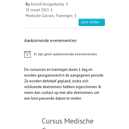
By
Arnold Hoogenkamp
|
31 maart 2015
|
Medische Gassen
,
Trainingen
|
Lees verder...
Aankomende evenementen
Er zijn geen aankomende evenementen.
B
e
r
De cursussen en trainingen duren 1 dag en
i
c
worden georganiseerd in de aangegeven periode.
h
Ze worden definitief gepland, zodra zich
t
voldoende deelnemers hebben ingeschreven. Ik
neem dan contact op met alle deelnemers om
een best passende datum te vinden.
Cursus Medische