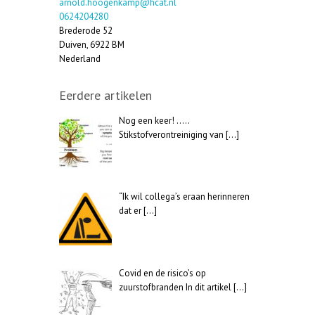
arnold.hoogenkamp@hcat.nl
0624204280
Brederode 52
Duiven
,
6922 BM
Nederland
Eerdere artikelen
Nog een keer! …..
Stikstofverontreiniging van
[…]
“Ik wil collega’s eraan herinneren
dat er
[…]
Covid en de risico’s op
zuurstofbranden In dit artikel
[…]