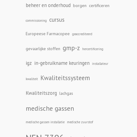
beheer en onderhoud
borgen
certificeren
cursus
commissioning
Europeese Farmacopee
geaccrediteerd
gmp-z
gevaarlijke stoffen
hercertificering
igz
in-gebruikname keuringen
installateur
Kwaliteitssysteem
kwaliteit
Kwaliteitszorg
lachgas
medische gassen
medische gassen installatie
medische zuurstof