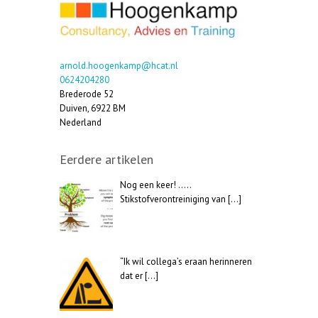
arnold.hoogenkamp@hcat.nl
0624204280
Brederode 52
Duiven
,
6922 BM
Nederland
Eerdere artikelen
Nog een keer! …..
Stikstofverontreiniging van
[…]
“Ik wil collega’s eraan herinneren
dat er
[…]