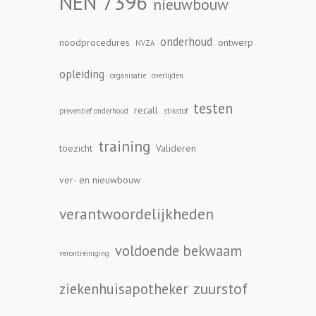
NEN 7396
nieuwbouw
onderhoud
noodprocedures
ontwerp
NVZA
opleiding
organisatie
overlijden
testen
recall
preventief onderhoud
stikstof
training
toezicht
Valideren
ver- en nieuwbouw
verantwoordelijkheden
voldoende bekwaam
verontreiniging
zuurstof
ziekenhuisapotheker