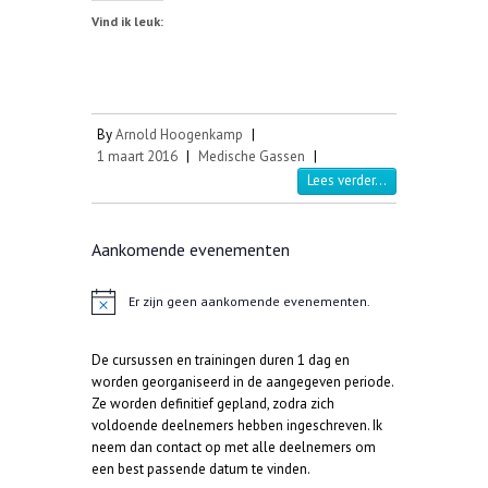
Vind ik leuk:
By
Arnold Hoogenkamp
|
1 maart 2016
|
Medische Gassen
|
Lees verder...
Aankomende evenementen
Er zijn geen aankomende evenementen.
B
e
r
De cursussen en trainingen duren 1 dag en
i
c
worden georganiseerd in de aangegeven periode.
h
Ze worden definitief gepland, zodra zich
t
voldoende deelnemers hebben ingeschreven. Ik
neem dan contact op met alle deelnemers om
een best passende datum te vinden.