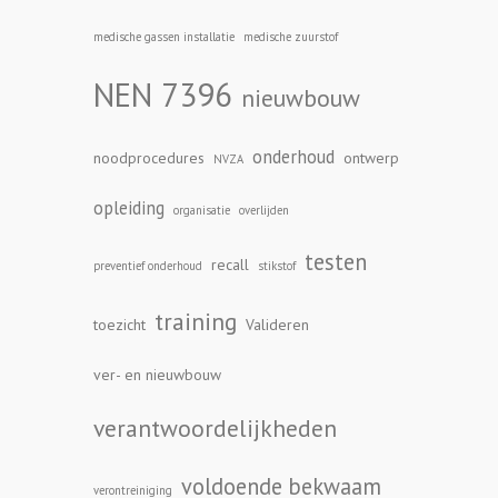
medische gassen installatie
medische zuurstof
NEN 7396
nieuwbouw
onderhoud
noodprocedures
ontwerp
NVZA
opleiding
organisatie
overlijden
testen
recall
preventief onderhoud
stikstof
training
toezicht
Valideren
ver- en nieuwbouw
verantwoordelijkheden
voldoende bekwaam
verontreiniging