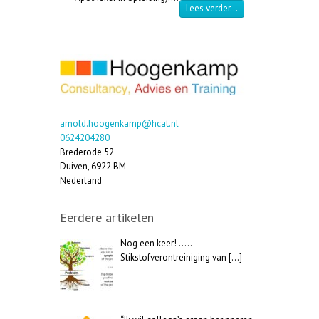
“Cursus Medische Ga
Lees verder…
arnold.hoogenkamp@hcat.nl
0624204280
Brederode 52
Duiven
,
6922 BM
Nederland
Eerdere artikelen
Nog een keer! …..
Stikstofverontreiniging van
[…]