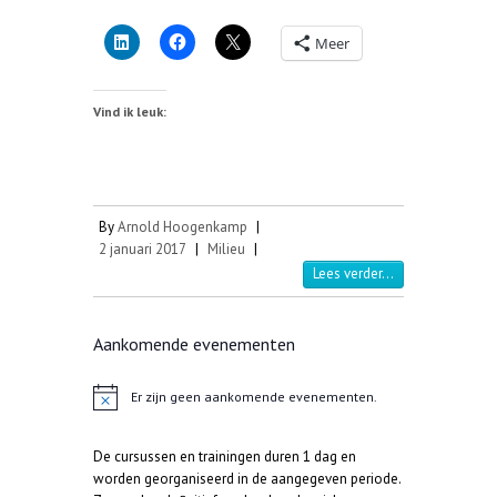
Meer
Vind ik leuk:
By
Arnold Hoogenkamp
|
2 januari 2017
|
Milieu
|
Lees verder...
Aankomende evenementen
Er zijn geen aankomende evenementen.
B
e
r
De cursussen en trainingen duren 1 dag en
i
c
worden georganiseerd in de aangegeven periode.
h