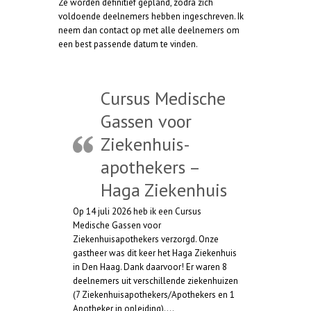
Ze worden definitief gepland, zodra zich
t
voldoende deelnemers hebben ingeschreven. Ik
neem dan contact op met alle deelnemers om
een best passende datum te vinden.
Cursus Medische
Gassen voor
Ziekenhuis-
apothekers –
Haga Ziekenhuis
Op 14 juli 2026 heb ik een Cursus
Medische Gassen voor
Ziekenhuisapothekers verzorgd. Onze
gastheer was dit keer het Haga Ziekenhuis
in Den Haag. Dank daarvoor! Er waren 8
deelnemers uit verschillende ziekenhuizen
(7 Ziekenhuisapothekers/Apothekers en 1
Apotheker in opleiding).…