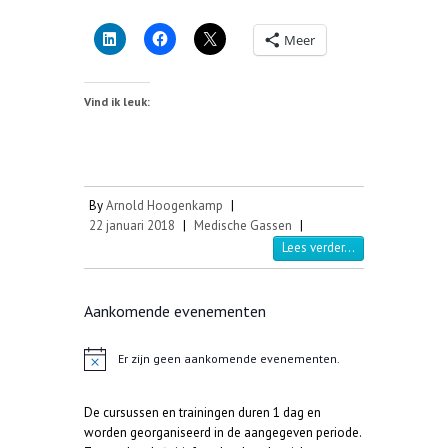
Meer
Vind ik leuk:
By
Arnold Hoogenkamp
|
22 januari 2018
|
Medische Gassen
|
Lees verder...
Aankomende evenementen
Er zijn geen aankomende evenementen.
B
e
r
De cursussen en trainingen duren 1 dag en
i
c
worden georganiseerd in de aangegeven periode.
h