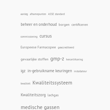
aanleg
afnamepunten
ASSE standard
beheer en onderhoud
borgen
certificeren
cursus
commissioning
Europeese Farmacopee
geaccrediteerd
gmp-z
gevaarlijke stoffen
hercertificering
igz
in-gebruikname keuringen
installateur
Kwaliteitssysteem
kwaliteit
Kwaliteitszorg
lachgas
medische gassen