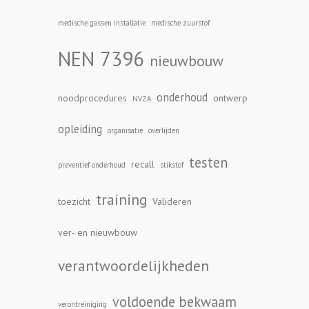
medische gassen installatie
medische zuurstof
NEN 7396
nieuwbouw
onderhoud
noodprocedures
ontwerp
NVZA
opleiding
organisatie
overlijden
testen
recall
preventief onderhoud
stikstof
training
toezicht
Valideren
ver- en nieuwbouw
verantwoordelijkheden
voldoende bekwaam
verontreiniging