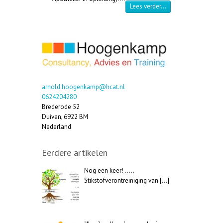
“Cursus Medische Ga
Lees verder…
arnold.hoogenkamp@hcat.nl
0624204280
Brederode 52
Duiven
,
6922 BM
Nederland
Eerdere artikelen
Nog een keer! …..
Stikstofverontreiniging van
[…]