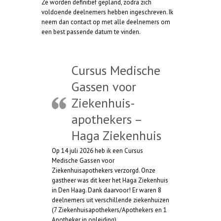
Ze worden definitief gepland, zodra zich
t
voldoende deelnemers hebben ingeschreven. Ik
neem dan contact op met alle deelnemers om
een best passende datum te vinden.
Cursus Medische
Gassen voor
Ziekenhuis-
apothekers –
Haga Ziekenhuis
Op 14 juli 2026 heb ik een Cursus
Medische Gassen voor
Ziekenhuisapothekers verzorgd. Onze
gastheer was dit keer het Haga Ziekenhuis
in Den Haag. Dank daarvoor! Er waren 8
deelnemers uit verschillende ziekenhuizen
(7 Ziekenhuisapothekers/Apothekers en 1
Apotheker in opleiding).…