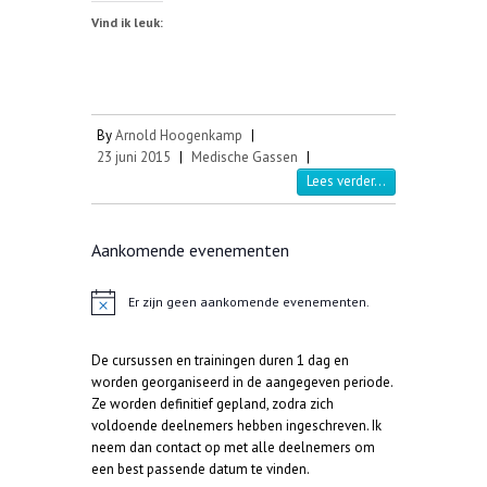
Vind ik leuk:
By
Arnold Hoogenkamp
|
23 juni 2015
|
Medische Gassen
|
Lees verder...
Aankomende evenementen
Er zijn geen aankomende evenementen.
B
e
r
De cursussen en trainingen duren 1 dag en
i
c
worden georganiseerd in de aangegeven periode.
h
Ze worden definitief gepland, zodra zich
t
voldoende deelnemers hebben ingeschreven. Ik
neem dan contact op met alle deelnemers om
een best passende datum te vinden.