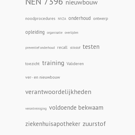
NEN 7396
nieuwbouw
onderhoud
noodprocedures
ontwerp
NVZA
opleiding
organisatie
overlijden
testen
recall
preventief onderhoud
stikstof
training
toezicht
Valideren
ver- en nieuwbouw
verantwoordelijkheden
voldoende bekwaam
verontreiniging
zuurstof
ziekenhuisapotheker