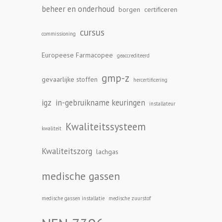
beheer en onderhoud
borgen
certificeren
cursus
commissioning
Europeese Farmacopee
geaccrediteerd
gmp-z
gevaarlijke stoffen
hercertificering
igz
in-gebruikname keuringen
installateur
Kwaliteitssysteem
kwaliteit
Kwaliteitszorg
lachgas
medische gassen
medische gassen installatie
medische zuurstof