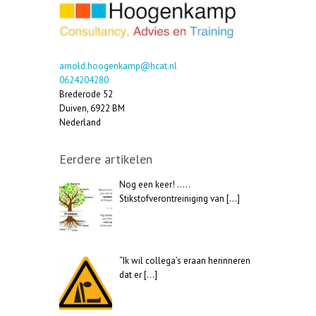
arnold.hoogenkamp@hcat.nl
0624204280
Brederode 52
Duiven
,
6922 BM
Nederland
Eerdere artikelen
Nog een keer! …..
Stikstofverontreiniging van
[…]
“Ik wil collega’s eraan herinneren
dat er
[…]