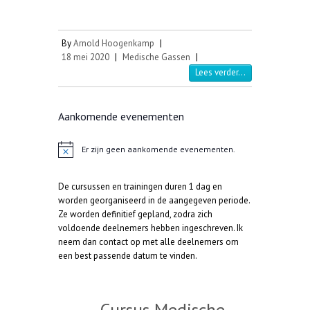
By
Arnold Hoogenkamp
|
18 mei 2020
|
Medische Gassen
|
Lees verder...
Aankomende evenementen
Er zijn geen aankomende evenementen.
B
e
r
De cursussen en trainingen duren 1 dag en
i
c
worden georganiseerd in de aangegeven periode.
h
Ze worden definitief gepland, zodra zich
t
voldoende deelnemers hebben ingeschreven. Ik
neem dan contact op met alle deelnemers om
een best passende datum te vinden.
Cursus Medische