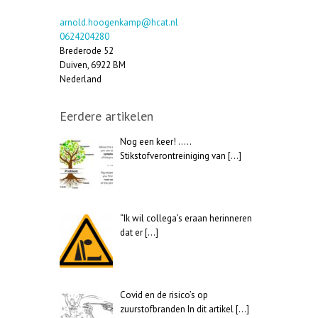
arnold.hoogenkamp@hcat.nl
0624204280
Brederode 52
Duiven
,
6922 BM
Nederland
Eerdere artikelen
Nog een keer! …..
Stikstofverontreiniging van
[…]
“Ik wil collega’s eraan herinneren
dat er
[…]
Covid en de risico’s op
zuurstofbranden In dit artikel
[…]