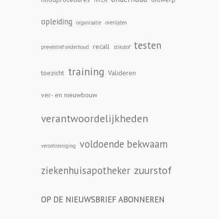
NVZA
opleiding
organisatie
overlijden
testen
recall
preventief onderhoud
stikstof
training
toezicht
Valideren
ver- en nieuwbouw
verantwoordelijkheden
voldoende bekwaam
verontreiniging
zuurstof
ziekenhuisapotheker
OP DE NIEUWSBRIEF ABONNEREN