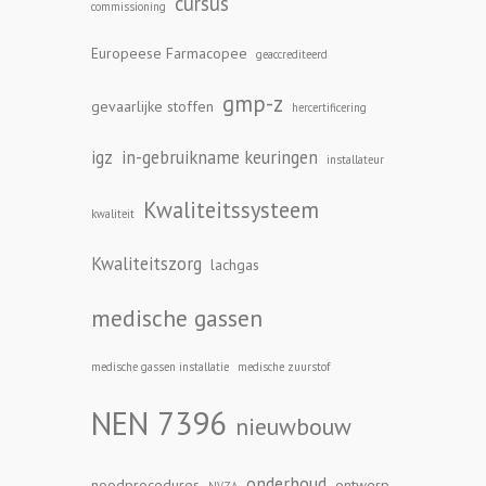
cursus
commissioning
Europeese Farmacopee
geaccrediteerd
gmp-z
gevaarlijke stoffen
hercertificering
igz
in-gebruikname keuringen
installateur
Kwaliteitssysteem
kwaliteit
Kwaliteitszorg
lachgas
medische gassen
medische gassen installatie
medische zuurstof
NEN 7396
nieuwbouw
onderhoud
noodprocedures
ontwerp