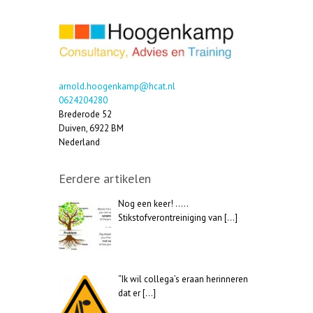
arnold.hoogenkamp@hcat.nl
0624204280
Brederode 52
Duiven
,
6922 BM
Nederland
Eerdere artikelen
Nog een keer! …..
Stikstofverontreiniging van
[…]
“Ik wil collega’s eraan herinneren
dat er
[…]