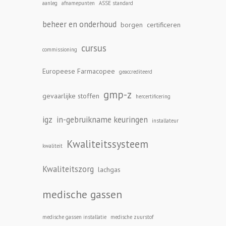
aanleg
afnamepunten
ASSE standard
beheer en onderhoud
borgen
certificeren
cursus
commissioning
Europeese Farmacopee
geaccrediteerd
gmp-z
gevaarlijke stoffen
hercertificering
igz
in-gebruikname keuringen
installateur
Kwaliteitssysteem
kwaliteit
Kwaliteitszorg
lachgas
medische gassen
medische gassen installatie
medische zuurstof