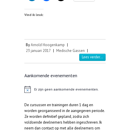
Vind ik leuk:
By
Arnold Hoogenkamp
|
23 januari 2017
|
Medische Gassen
|
Lees verder...
Aankomende evenementen
Er zijn geen aankomende evenementen.
B
e
r
De cursussen en trainingen duren 1 dag en
i
c
worden georganiseerd in de aangegeven periode.
h
Ze worden definitief gepland, zodra zich
t
voldoende deelnemers hebben ingeschreven. Ik
neem dan contact op met alle deelnemers om