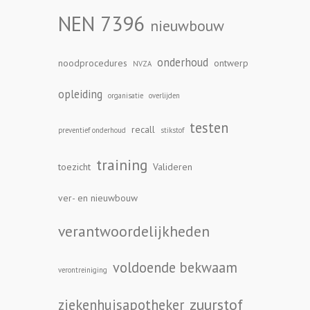
NEN 7396
nieuwbouw
onderhoud
noodprocedures
ontwerp
NVZA
opleiding
organisatie
overlijden
testen
recall
preventief onderhoud
stikstof
training
toezicht
Valideren
ver- en nieuwbouw
verantwoordelijkheden
voldoende bekwaam
verontreiniging
zuurstof
ziekenhuisapotheker