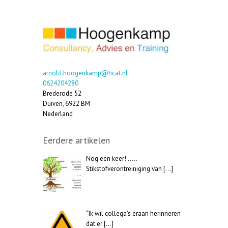
arnold.hoogenkamp@hcat.nl
0624204280
Brederode 52
Duiven
,
6922 BM
Nederland
Eerdere artikelen
Nog een keer! …..
Stikstofverontreiniging van
[…]
“Ik wil collega’s eraan herinneren
dat er
[…]