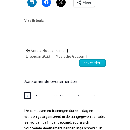
Meer
Vind ik leuk:
By
Arnold Hoogenkamp
|
1 februari 2023
|
Medische Gassen
|
Lees verder...
Aankomende evenementen
Er zijn geen aankomende evenementen.
B
e
r
De cursussen en trainingen duren 1 dag en
i
c
worden georganiseerd in de aangegeven periode.
h
Ze worden definitief gepland, zodra zich
t
voldoende deelnemers hebben ingeschreven. Ik