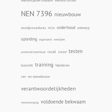
medische gassen installatie
medische zuurstof
NEN 7396
nieuwbouw
onderhoud
noodprocedures
ontwerp
NVZA
opleiding
organisatie
overlijden
testen
recall
preventief onderhoud
stikstof
training
toezicht
Valideren
ver- en nieuwbouw
verantwoordelijkheden
voldoende bekwaam
verontreiniging