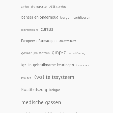
aanleg
afnamepunten
ASSE standard
beheer en onderhoud
borgen
certificeren
cursus
commissioning
Europeese Farmacopee
geaccrediteerd
gmp-z
gevaarlijke stoffen
hercertificering
igz
in-gebruikname keuringen
installateur
Kwaliteitssysteem
kwaliteit
Kwaliteitszorg
lachgas
medische gassen