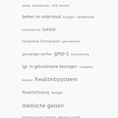
aanleg
afnamepunten
ASSE standard
beheer en onderhoud
borgen
certificeren
cursus
commissioning
Europeese Farmacopee
geaccrediteerd
gmp-z
gevaarlijke stoffen
hercertificering
igz
in-gebruikname keuringen
installateur
Kwaliteitssysteem
kwaliteit
Kwaliteitszorg
lachgas
medische gassen
medische gassen installatie
medische zuurstof