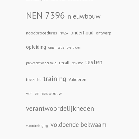
NEN 7396
nieuwbouw
onderhoud
noodprocedures
ontwerp
NVZA
opleiding
organisatie
overlijden
testen
recall
preventief onderhoud
stikstof
training
toezicht
Valideren
ver- en nieuwbouw
verantwoordelijkheden
voldoende bekwaam
verontreiniging