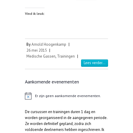
Vind ik leuk:
By
Arnold Hoogenkamp
|
26 mei 2015
|
Medische Gassen
,
Trainingen
|
Lees verder...
Aankomende evenementen
Er zijn geen aankomende evenementen.
B
e
r
De cursussen en trainingen duren 1 dag en
i
c
worden georganiseerd in de aangegeven periode.
h
Ze worden definitief gepland, zodra zich
t
voldoende deelnemers hebben ingeschreven. Ik