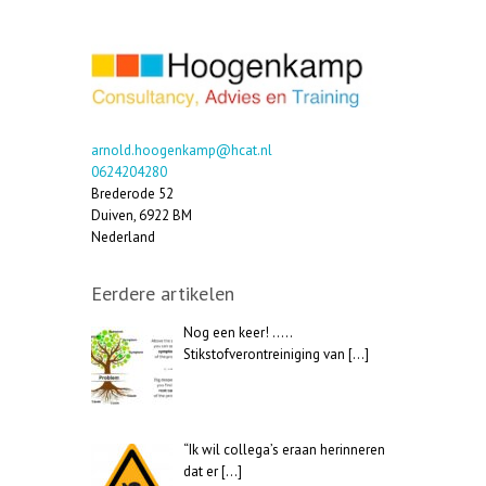
arnold.hoogenkamp@hcat.nl
0624204280
Brederode 52
Duiven
,
6922 BM
Nederland
Eerdere artikelen
Nog een keer! …..
Stikstofverontreiniging van
[…]
“Ik wil collega’s eraan herinneren
dat er
[…]