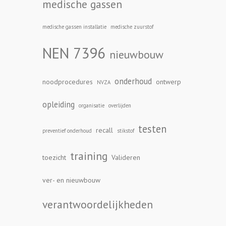
medische gassen
medische gassen installatie
medische zuurstof
NEN 7396
nieuwbouw
onderhoud
noodprocedures
ontwerp
NVZA
opleiding
organisatie
overlijden
testen
recall
preventief onderhoud
stikstof
training
toezicht
Valideren
ver- en nieuwbouw
verantwoordelijkheden