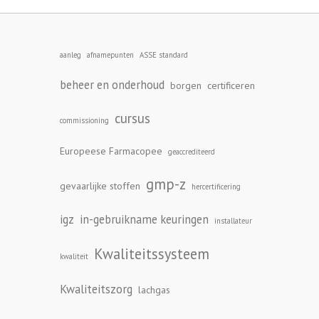
aanleg
afnamepunten
ASSE standard
beheer en onderhoud
borgen
certificeren
cursus
commissioning
Europeese Farmacopee
geaccrediteerd
gmp-z
gevaarlijke stoffen
hercertificering
igz
in-gebruikname keuringen
installateur
Kwaliteitssysteem
kwaliteit
Kwaliteitszorg
lachgas