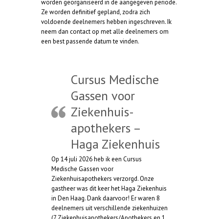
c
worden georganiseerd in de aangegeven periode.
h
Ze worden definitief gepland, zodra zich
t
voldoende deelnemers hebben ingeschreven. Ik
neem dan contact op met alle deelnemers om
een best passende datum te vinden.
Cursus Medische
Gassen voor
Ziekenhuis-
apothekers –
Haga Ziekenhuis
Op 14 juli 2026 heb ik een Cursus
Medische Gassen voor
Ziekenhuisapothekers verzorgd. Onze
gastheer was dit keer het Haga Ziekenhuis
in Den Haag. Dank daarvoor! Er waren 8
deelnemers uit verschillende ziekenhuizen
(7 Ziekenhuisapothekers/Apothekers en 1