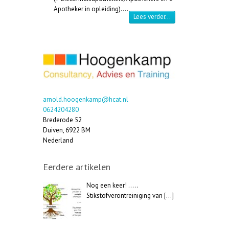
Apotheker in opleiding).…
“Cursus Medische Ga
Lees verder…
arnold.hoogenkamp@hcat.nl
0624204280
Brederode 52
Duiven
,
6922 BM
Nederland
Eerdere artikelen
Nog een keer! …..
Stikstofverontreiniging van
[…]