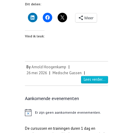
Dit delen:
Meer
Vind ik leuk:
By
Arnold Hoogenkamp
|
26 mei 2026
|
Medische Gassen
|
Lees verder...
Aankomende evenementen
Er zijn geen aankomende evenementen.
B
e
r
De cursussen en trainingen duren 1 dag en
i