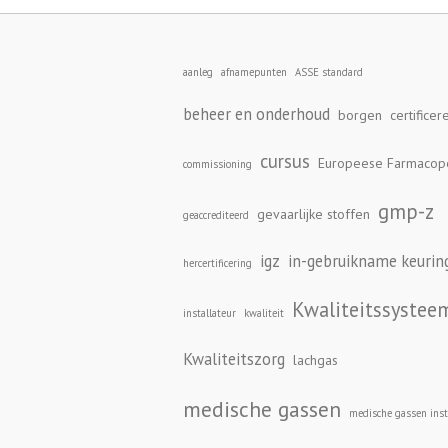
aanleg
afnamepunten
ASSE standard
beheer en onderhoud
borgen
certificer
cursus
Europeese Farmacop
commissioning
gmp-z
gevaarlijke stoffen
geaccrediteerd
igz
in-gebruikname keurin
hercertificering
Kwaliteitssystee
installateur
kwaliteit
Kwaliteitszorg
lachgas
medische gassen
medische gassen insta