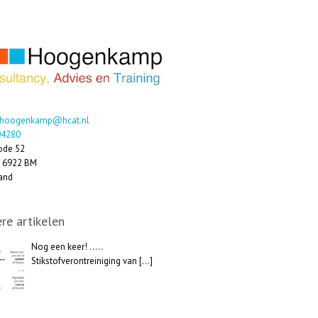
.hoogenkamp@hcat.nl
04280
ode 52
,
6922 BM
and
re artikelen
Nog een keer! …..
Stikstofverontreiniging van
[…]