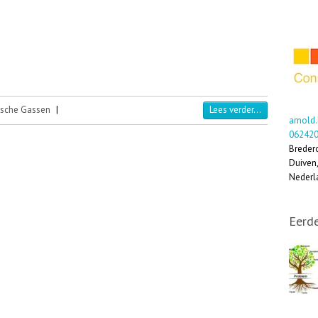
sche Gassen
|
Lees verder...
arnold
06242
Breder
Duiven
Nederl
Eerde