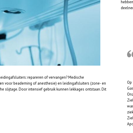
hebben
deelne
idingafsluiters: repareren of vervangen? Medische
Op 
n voor beademing of anesthesie) en leidingafsluiters (zone- en
Gas
e slijtage. Door intensief gebruik kunnen lekkages ontstaan. Dit
Onz
Zie
war
zie
Zie
Apo