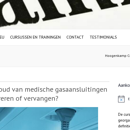
IEU
CURSUSSEN EN TRAININGEN
CONTACT
TESTIMONIALS
Hoogenkamp Con
Aank
oud van medische gasaansluitingen
areren of vervangen?
E
B
e
r
De cur
i
c
georga
h
definit
t