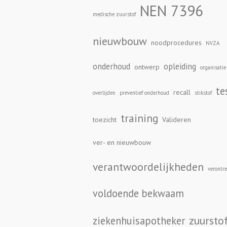
NEN 7396
medische zuurstof
nieuwbouw
noodprocedures
NVZA
onderhoud
opleiding
ontwerp
organisatie
te
recall
overlijden
preventief onderhoud
stikstof
training
toezicht
Valideren
ver- en nieuwbouw
verantwoordelijkheden
verontre
voldoende bekwaam
zuursto
ziekenhuisapotheker