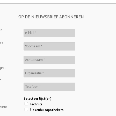
OP DE NIEUWSBRIEF ABONNEREN
en
ee
gen
m
Selecteer lijst(en):
Technici
llatie
Ziekenhuisapothekers