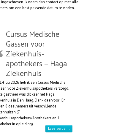
 ingeschreven. Ik neem dan contact op met alle
mers om een best passende datum te vinden.
Cursus Medische
Gassen voor
Ziekenhuis-
apothekers – Haga
Ziekenhuis
14 juli 2026 heb ik een Cursus Medische
sen voor Ziekenhuisapothekers verzorgd.
e gastheer was dit keer het Haga
kenhuis in Den Haag. Dank daarvoor! Er
en 8 deelnemers uit verschillende
kenhuizen (7
kenhuisapothekers/Apothekers en 1
theker in opleiding).…
“Cursus Medische Gassen voor Zieken
Lees verder…