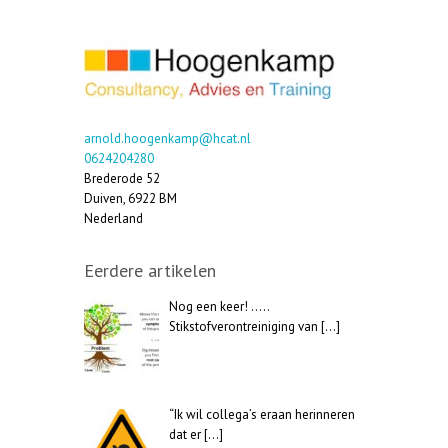
arnold.hoogenkamp@hcat.nl
0624204280
Brederode 52
Duiven
,
6922 BM
Nederland
Eerdere artikelen
Nog een keer! …..
Stikstofverontreiniging van
[…]
“Ik wil collega’s eraan herinneren
dat er
[…]