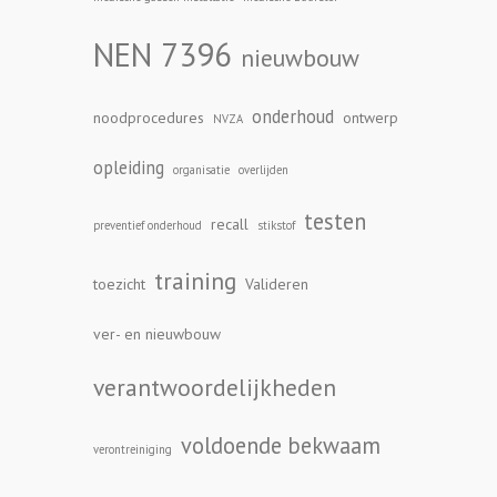
NEN 7396
nieuwbouw
onderhoud
noodprocedures
ontwerp
NVZA
opleiding
organisatie
overlijden
testen
recall
preventief onderhoud
stikstof
training
toezicht
Valideren
ver- en nieuwbouw
verantwoordelijkheden
voldoende bekwaam
verontreiniging