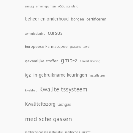
aanleg
afnamepunten
ASSE standard
beheer en onderhoud
borgen
certificeren
cursus
commissioning
Europeese Farmacopee
geaccrediteerd
gmp-z
gevaarlijke stoffen
hercertificering
igz
in-gebruikname keuringen
installateur
Kwaliteitssysteem
kwaliteit
Kwaliteitszorg
lachgas
medische gassen
medische gassen installatie
medische zuurstof