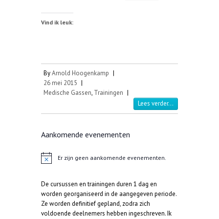
Vind ik leuk:
By
Arnold Hoogenkamp
|
26 mei 2015
|
Medische Gassen
,
Trainingen
|
Lees verder...
Aankomende evenementen
Er zijn geen aankomende evenementen.
B
e
r
De cursussen en trainingen duren 1 dag en
i
c
worden georganiseerd in de aangegeven periode.
h
Ze worden definitief gepland, zodra zich
t
voldoende deelnemers hebben ingeschreven. Ik